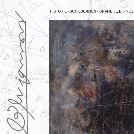
HISTORIE -
SCHILDERIJEN
-
GRAFIEK E.D. -
MUZI